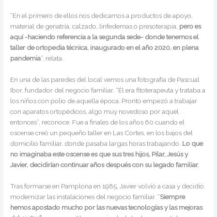
“En el primero de ellos nos dedicamos a productos de apoyo,
material de geriatría, calzado, linfedemas o presoterapia,
pero es
aquí -haciendo referencia a la segunda sede- donde tenemos el
taller de ortopedia técnica, inaugurado en el año 2020, en plena
pandemia
”, relata.
En una de las paredes del local vemos una fotografía de Pascual
Ibor, fundador del negocio familiar. “Él era fitoterapeuta y trataba a
los niños con polio de aquella época. Pronto empezó a trabajar
con aparatos ortopédicos, algo muy novedoso por aquel
entonces”, reconoce. Fue a finales de los años 60 cuando el
oscense creó un pequeño taller en Las Cortes, en los bajos del
domicilio familiar, donde pasaba largas horas trabajando.
Lo que
no imaginaba este oscense es que sus tres hijos, Pilar, Jesús y
Javier, decidirían continuar años después con su legado familiar.
Tras formarse en Pamplona en 1985, Javier volvió a casa y decidió
modernizar las instalaciones del negocio familiar. “
Siempre
hemos apostado mucho por las nuevas tecnologías y las mejoras