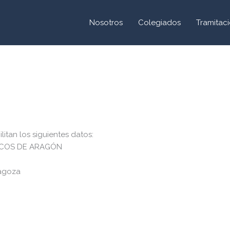
Nosotros
Colegiados
Tramitaci
itan los siguientes datos:
DICOS DE ARAGÓN
ragoza