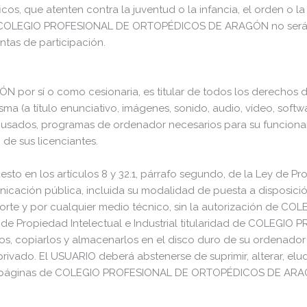
cos, que atenten contra la juventud o la infancia, el orden o la
, COLEGIO PROFESIONAL DE ORTOPÉDICOS DE ARAGÓN no será re
entas de participación.
sí o como cesionaria, es titular de todos los derechos de p
ma (a título enunciativo, imágenes, sonido, audio, vídeo, soft
es usados, programas de ordenador necesarios para su funcionam
 sus licenciantes.
esto en los artículos 8 y 32.1, párrafo segundo, de la Ley de 
unicación pública, incluida su modalidad de puesta a disposició
oporte y por cualquier medio técnico, sin la autorización 
 de Propiedad Intelectual e Industrial titularidad de COLE
irlos, copiarlos y almacenarlos en el disco duro de su ordenado
privado. El USUARIO deberá abstenerse de suprimir, alterar, elu
 las páginas de COLEGIO PROFESIONAL DE ORTOPÉDICOS DE AR