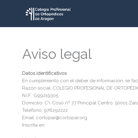
Ir
al
contenido
Aviso legal
Datos identificativos
En cumplimiento con el deber de información, se facil
Razón social: COLEGIO PROFESIONAL DE ORTOPÉ
N.I.F.: G99219305
Domicilio: C\ Coso nº 77 Principal Centro, 50001 Za
Teléfono: 976292222
Email: cortopar@cortopar.org
Inscrita en: