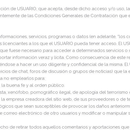
dición de USUARIO, que acepta, desde dicho acceso y/o uso, la
entemente de las Condiciones Generales de Contratación que e
nformaciones, servicios, programas o datos (en adelante, “los 
enciantes a los que el USUARIO pueda tener acceso. El USUAR
ro que fuese necesario para acceder a determinados servicios o
ortar información veraz y lícita. Como consecuencia de este r
éndose a hacer un uso diligente y confidencial de la misma.
icios de chat, foros de discusión o grupos de noticias) que la
, a no emplearlos para:
 a la buena fe y al orden público.
sta, xenófobo, pornográfico ilegal, de apología del terrorismo
 la empresa creadora del sitio web, de sus proveedores o de ter
o lógicos que sean susceptibles de provocar los daños anterio
s de correo electrónico de otro usuarios y modificar o manipular 
echo de retirar todos aquellos comentarios y aportaciones que 