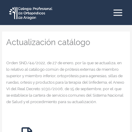
Ir
al
contenido
Main
Menu
Actualización catálogo
Deja un comentario
/
Legislación
/ Por
admin
Orden SND/44/2022, de 27 de enero, por la que se actualiza, en
lo relativo al catálogo común de prótesis externas de miembro
superior y miembro inferior, ortoprótesis para agenesias, sillas de
ruedas, ortesis y productos para la terapia del linfedema, el Anexo
VI del Real Decreto 1030/2006, de 15 de septiembre, por el que
se establece la cartera de servicios comunes del Sistema Nacional
de Salud y el procedimiento para su actualización.