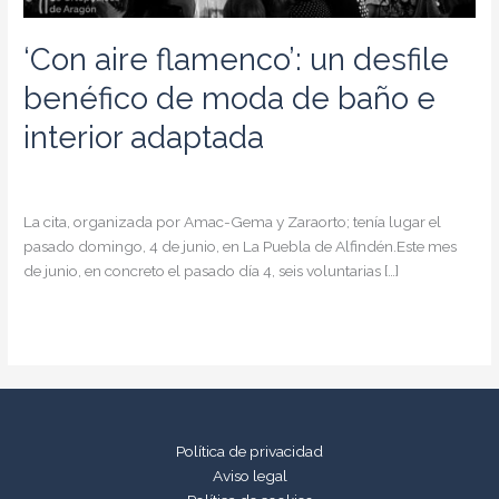
‘Con aire flamenco’: un desfile
benéfico de moda de baño e
interior adaptada
junio 29, 2023
La cita, organizada por Amac-Gema y Zaraorto; tenía lugar el
pasado domingo, 4 de junio, en La Puebla de Alfindén.Este mes
de junio, en concreto el pasado día 4, seis voluntarias […]
‘Con
Leer más »
aire
flamenco’:
un
desfile
benéfico
Política de privacidad
de
Aviso legal
moda